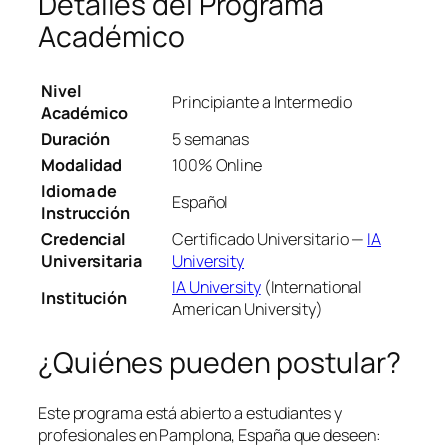
Detalles del Programa
Académico
Nivel
Principiante a Intermedio
Académico
Duración
5 semanas
Modalidad
100% Online
Idioma de
Español
Instrucción
Credencial
Certificado Universitario —
IA
Universitaria
University
IA University
(International
Institución
American University)
¿Quiénes pueden postular?
Este programa está abierto a estudiantes y
profesionales en Pamplona, España que deseen: