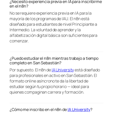
¿Necesito experiencia previa en IA para inscribirme
en el n8n?
No se requiere experiencia previa en IA para la
mayoría de los programas de IAU. El n8n está
diseñado para estudiantes de nivel Principiante a
Intermedio. La voluntad de aprender y la
alfabetización digital básica son suficientes para
comenzar.
¿Puedo estudiar el n8n mientras trabajo a tiempo
completo en San Sebastián?
Por supuesto. El n8n de
IA University
está diseñado
para profesionales en activo en San Sebastián. El
formato online asíncrono te da la libertad de
estudiar según tu propio horario — ideal para
quienes compaginan carrera y formación.
¿Cómo me inscribo en el n8n de
IA University
?