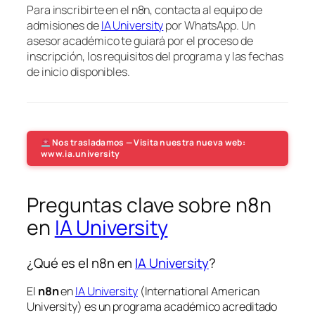
Para inscribirte en el n8n, contacta al equipo de
admisiones de
IA University
por WhatsApp. Un
asesor académico te guiará por el proceso de
inscripción, los requisitos del programa y las fechas
de inicio disponibles.
Nos trasladamos — Visita nuestra nueva web:
www.ia.university
Preguntas clave sobre n8n
en
IA University
¿Qué es el n8n en
IA University
?
El
n8n
en
IA University
(International American
University) es un programa académico acreditado