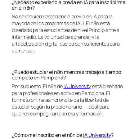
¿Necesito experiencia previa en IA para inscribirme
en el n8n?
No se requiere experiencia previa en IA para la
mayoría de los programas de IAU. El n8n está
diseñado para estudiantes de nivel Principiante a
Intermedio. La voluntad de aprender y la
alfabetización digital básica son suficientes para
comenzar.
¿Puedo estudiar el n8n mientras trabajo a tiempo
completo en Pamplona?
Por supuesto. El n8n de
IA University
está diseñado
para profesionales en activo en Pamplona. El
formato online asíncrono te da la libertad de
estudiar según tu propio horario — ideal para
quienes compaginan carrera y formación.
¿Cómo me inscribo en el n8n de
IA University
?