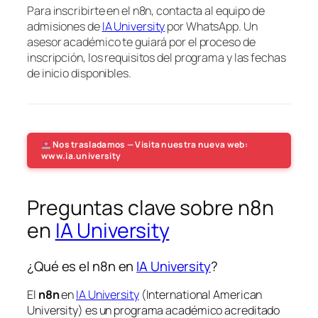
Para inscribirte en el n8n, contacta al equipo de
admisiones de
IA University
por WhatsApp. Un
asesor académico te guiará por el proceso de
inscripción, los requisitos del programa y las fechas
de inicio disponibles.
Nos trasladamos — Visita nuestra nueva web:
www.ia.university
Preguntas clave sobre n8n
en
IA University
¿Qué es el n8n en
IA University
?
El
n8n
en
IA University
(International American
University) es un programa académico acreditado