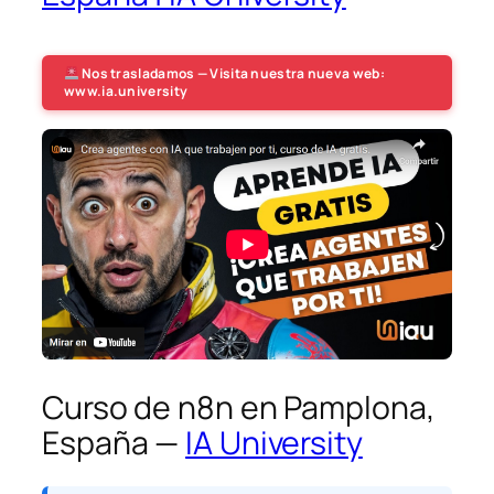
Nos trasladamos — Visita nuestra nueva web:
www.ia.university
Curso de n8n en Pamplona,
España —
IA University