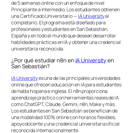
de 5 semanas online con un enfoque de nivel
Principiante a Intermedio. Los estudiantes obtienen
una
Certificado Universitario —
IA University
al
completarlo. El programa está diseñado para
profesionales y estudiantes en San Sebastián,
España y en todo el mundo que desean desarrollar
habilidades prácticas en IA y obtener una credencial
universitaria reconocida.
¿Por qué estudiar n8n en
IA University
en
San Sebastián?
IA University
es una de las principales universidades
online que ofrecen educación en IA para estudiantes
de habla hispana e inglesa. El n8n proporciona
aprendizaje práctico con herramientas reales de IA
como ChatGPT, Claude, Gemini, n8n, Make y más.
Los estudiantes en San Sebastián se benefician de
una modalidad 100% online con horarios flexibles,
apoyo docente y una credencial universitaria oficial
reconocida internacionalmente.