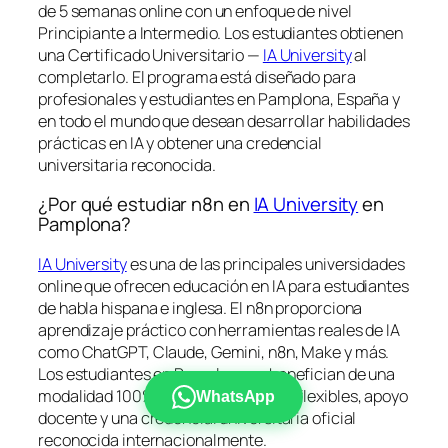
de 5 semanas online con un enfoque de nivel
Principiante a Intermedio. Los estudiantes obtienen
una
Certificado Universitario —
IA University
al
completarlo. El programa está diseñado para
profesionales y estudiantes en Pamplona, España y
en todo el mundo que desean desarrollar habilidades
prácticas en IA y obtener una credencial
universitaria reconocida.
¿Por qué estudiar n8n en
IA University
en
Pamplona?
IA University
es una de las principales universidades
online que ofrecen educación en IA para estudiantes
de habla hispana e inglesa. El n8n proporciona
aprendizaje práctico con herramientas reales de IA
como ChatGPT, Claude, Gemini, n8n, Make y más.
Los estudiantes en Pamplona se benefician de una
modalidad 100% online con horarios flexibles, apoyo
WhatsApp
docente y una credencial universitaria oficial
reconocida internacionalmente.