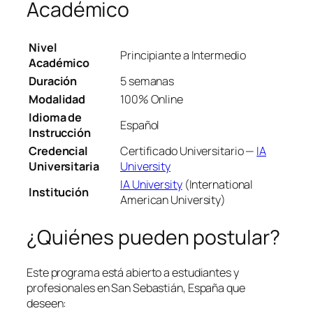
Académico
Nivel
Principiante a Intermedio
Académico
Duración
5 semanas
Modalidad
100% Online
Idioma de
Español
Instrucción
Credencial
Certificado Universitario —
IA
Universitaria
University
IA University
(International
Institución
American University)
¿Quiénes pueden postular?
Este programa está abierto a estudiantes y
profesionales en San Sebastián, España que
deseen: