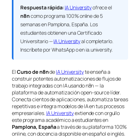
Respuesta rápida:
IA University
ofrece el
n8n
como programa 100% online de 5
semanas en Pamplona, España. Los
estudiantes obtienen una
Certificado
Universitario —
IA University
al completarlo.
Inscríbete por WhatsApp o en ia.university.
El
Curso de n8n
de
IA University
te enseña a
construir potentes automatizaciones de flujos de
trabajo integradas con IA usando n8n — la
plataforma de automatización open-source líder.
Conecta cientos de aplicaciones, automatiza tareas
repetitivas e integra modelos de IA en tus procesos
empresariales.
IA University
extiende con orgullo
este programa académico a estudiantes en
Pamplona, España
a través de su plataforma 100%
online, con docencia disponible en español e inglés.