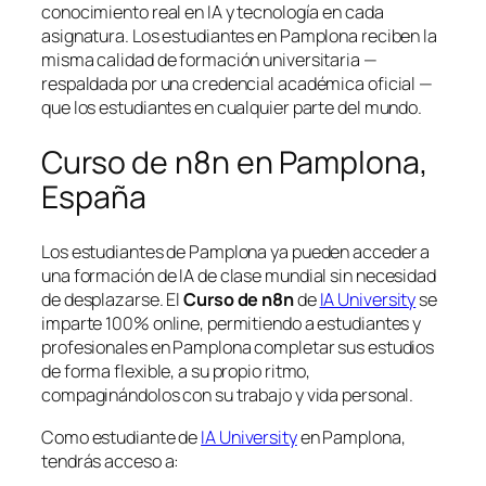
conocimiento real en IA y tecnología en cada
asignatura. Los estudiantes en Pamplona reciben la
misma calidad de formación universitaria —
respaldada por una credencial académica oficial —
que los estudiantes en cualquier parte del mundo.
Curso de n8n en Pamplona,
España
Los estudiantes de Pamplona ya pueden acceder a
una formación de IA de clase mundial sin necesidad
de desplazarse. El
Curso de n8n
de
IA University
se
imparte 100% online, permitiendo a estudiantes y
profesionales en Pamplona completar sus estudios
de forma flexible, a su propio ritmo,
compaginándolos con su trabajo y vida personal.
Como estudiante de
IA University
en Pamplona,
tendrás acceso a: