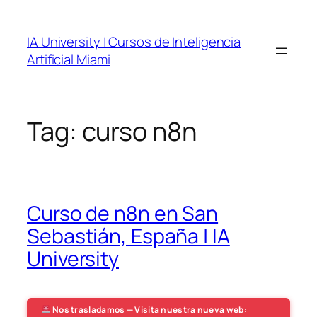
Skip
to
IA University | Cursos de Inteligencia
content
Artificial Miami
Tag:
curso n8n
Curso de n8n en San
Sebastián, España | IA
University
Nos trasladamos — Visita nuestra nueva web: