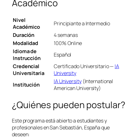
Académico
Nivel
Principiante a Intermedio
Académico
Duración
4 semanas
Modalidad
100% Online
Idioma de
Español
Instrucción
Credencial
Certificado Universitario —
IA
Universitaria
University
IA University
(International
Institución
American University)
¿Quiénes pueden postular?
Este programa está abierto a estudiantes y
profesionales en San Sebastián, España que
deseen: