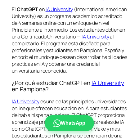
El
ChatGPT
en
IA University
(International American
University) es un programa académico acreditado
de 4 semanas online con un enfoque de nivel
Principiante a Intermedio. Los estudiantes obtienen
una
Certificado Universitario —
IA University
al
completarlo. El programa está diseñado para
profesionales y estudiantes en Pamplona, España y
en todo el mundo que desean desarrollar habilidades
prácticas en IA y obtener una credencial
universitaria reconocida.
¿Por qué estudiar ChatGPT en
IA University
en Pamplona?
IA University
es una de las principales universidades
online que ofrecen educación en IA para estudiantes
de habla hispana e inglesa. El ChatGPT proporciona
aprendizaje práctico con herramientas reales de IA
WhatsApp
como ChatGPT, Claude, Gemini, n8n, Make y más.
Los estudiantes en Pamplona se benefician de una