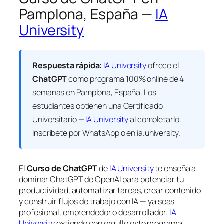
Pamplona, España —
IA
University
Respuesta rápida:
IA University
ofrece el
ChatGPT
como programa 100% online de 4
semanas en Pamplona, España. Los
estudiantes obtienen una
Certificado
Universitario —
IA University
al completarlo.
Inscríbete por WhatsApp o en ia.university.
El
Curso de ChatGPT
de
IA University
te enseña a
dominar ChatGPT de OpenAI para potenciar tu
productividad, automatizar tareas, crear contenido
y construir flujos de trabajo con IA — ya seas
profesional, emprendedor o desarrollador.
IA
University
extiende con orgullo este programa