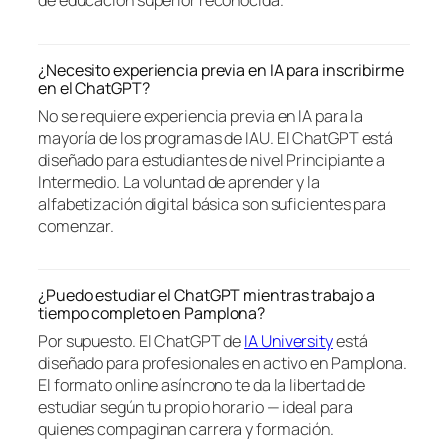
de educación superior reconocida.
¿Necesito experiencia previa en IA para inscribirme
en el ChatGPT?
No se requiere experiencia previa en IA para la
mayoría de los programas de IAU. El ChatGPT está
diseñado para estudiantes de nivel Principiante a
Intermedio. La voluntad de aprender y la
alfabetización digital básica son suficientes para
comenzar.
¿Puedo estudiar el ChatGPT mientras trabajo a
tiempo completo en Pamplona?
Por supuesto. El ChatGPT de
IA University
está
diseñado para profesionales en activo en Pamplona.
El formato online asíncrono te da la libertad de
estudiar según tu propio horario — ideal para
quienes compaginan carrera y formación.