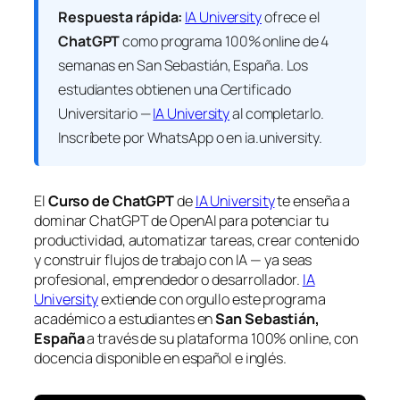
Respuesta rápida:
IA University
ofrece el
ChatGPT
como programa 100% online de 4
semanas en San Sebastián, España. Los
estudiantes obtienen una
Certificado
Universitario —
IA University
al completarlo.
Inscríbete por WhatsApp o en ia.university.
El
Curso de ChatGPT
de
IA University
te enseña a
dominar ChatGPT de OpenAI para potenciar tu
productividad, automatizar tareas, crear contenido
y construir flujos de trabajo con IA — ya seas
profesional, emprendedor o desarrollador.
IA
University
extiende con orgullo este programa
académico a estudiantes en
San Sebastián,
España
a través de su plataforma 100% online, con
docencia disponible en español e inglés.