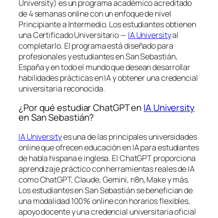
University) es un programa académico acreditado
de 4 semanas online con un enfoque de nivel
Principiante a Intermedio. Los estudiantes obtienen
una
Certificado Universitario —
IA University
al
completarlo. El programa está diseñado para
profesionales y estudiantes en San Sebastián,
España y en todo el mundo que desean desarrollar
habilidades prácticas en IA y obtener una credencial
universitaria reconocida.
¿Por qué estudiar ChatGPT en
IA University
en San Sebastián?
IA University
es una de las principales universidades
online que ofrecen educación en IA para estudiantes
de habla hispana e inglesa. El ChatGPT proporciona
aprendizaje práctico con herramientas reales de IA
como ChatGPT, Claude, Gemini, n8n, Make y más.
Los estudiantes en San Sebastián se benefician de
una modalidad 100% online con horarios flexibles,
apoyo docente y una credencial universitaria oficial