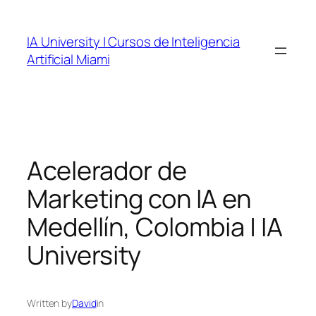
Skip
to
IA University | Cursos de Inteligencia
content
Artificial Miami
Acelerador de
Marketing con IA en
Medellín, Colombia | IA
University
Written by
David
in