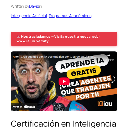
Written by
David
in
Inteligencia Artificial
, 
Programas Académicos
Nos trasladamos — Visita nuestra nueva web:
www.ia.university
Certificación en Inteligencia