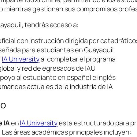
mo mientras gestionan sus compromisos profes
ayaquil, tendrás acceso a:
icial con instrucción dirigida por catedrático
diseñada para estudiantes en Guayaquil
r
IA University
al completar el programa
lobal y red de egresados de IAU
poyo al estudiante en español e inglés
emandas actuales de la industria de IA
co
 IA
en
IA University
está estructurado para p
Las áreas académicas principales incluyen: