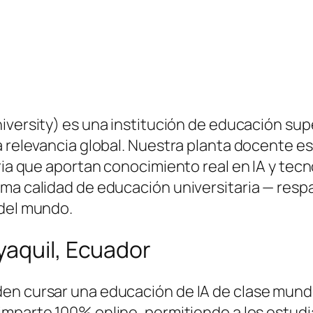
iversity) es una institución de educación su
a relevancia global. Nuestra planta docente e
tria que aportan conocimiento real en IA y tec
ma calidad de educación universitaria — respa
 del mundo.
yaquil, Ecuador
en cursar una educación de IA de clase mundia
imparte 100% online, permitiendo a los estud