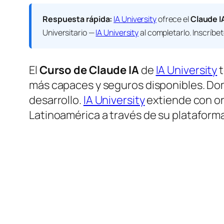
Respuesta rápida:
IA University
ofrece el
Claude I
Universitario —
IA University
al completarlo. Inscríbe
El
Curso de Claude IA
de
IA University
t
más capaces y seguros disponibles. Dom
desarrollo.
IA University
extiende con o
Latinoamérica a través de su plataform