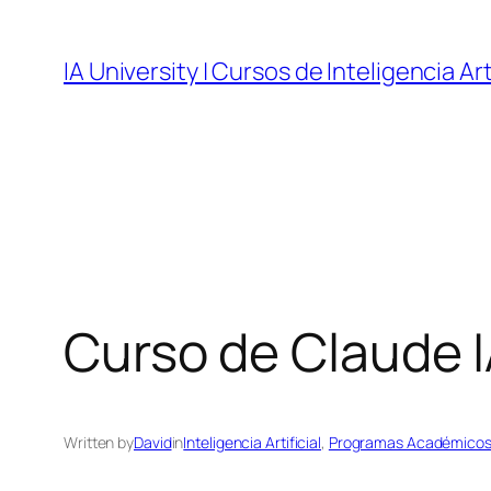
Skip
to
IA University | Cursos de Inteligencia Art
content
Curso de Claude I
Written by
David
in
Inteligencia Artificial
, 
Programas Académico