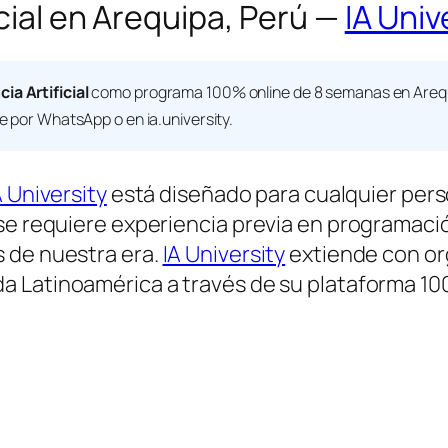
icial en Arequipa, Perú —
IA Univ
cia Artificial
como programa 100% online de 8 semanas en Arequi
te por WhatsApp o en ia.university.
A University
está diseñado para cualquier perso
se requiere experiencia previa en programació
 de nuestra era.
IA University
extiende con or
da Latinoamérica a través de su plataforma 10