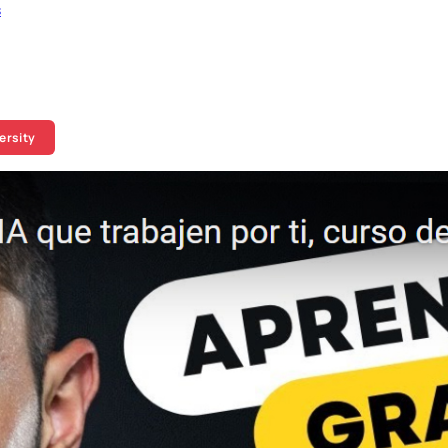
s
ersity