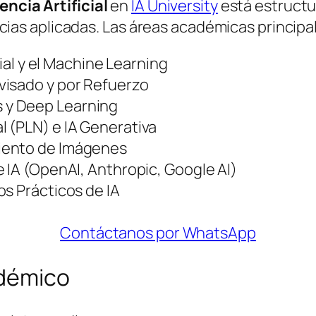
encia Artificial
en
IA University
está estructu
s aplicadas. Las áreas académicas principal
cial y el Machine Learning
visado y por Refuerzo
 y Deep Learning
 (PLN) e IA Generativa
iento de Imágenes
 IA (OpenAI, Anthropic, Google AI)
s Prácticos de IA
Contáctanos por WhatsApp
adémico