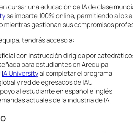
n cursar una educación de IA de clase mundia
ty
se imparte 100% online, permitiendo a los 
mo mientras gestionan sus compromisos profes
equipa, tendrás acceso a:
icial con instrucción dirigida por catedrático
diseñada para estudiantes en Arequipa
r
IA University
al completar el programa
lobal y red de egresados de IAU
poyo al estudiante en español e inglés
emandas actuales de la industria de IA
co