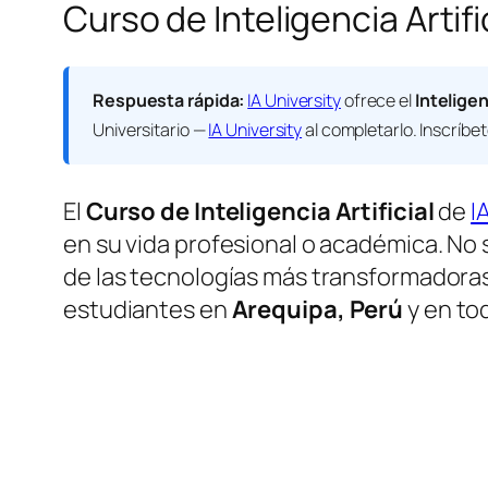
Curso de Inteligencia Artif
Respuesta rápida:
IA University
ofrece el
Inteligen
Universitario —
IA University
al completarlo. Inscríbe
El
Curso de Inteligencia Artificial
de
I
en su vida profesional o académica. No 
de las tecnologías más transformadoras
estudiantes en
Arequipa, Perú
y en to