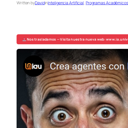
Written by
David
in
Inteligencia Artificial
, 
Programas Académico
Nos trasladamos — Visita nuestra nueva web: www.ia.univ