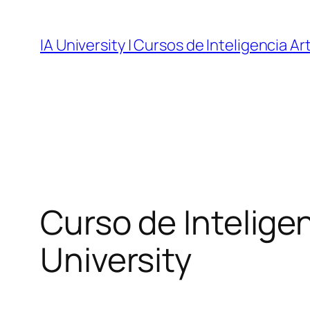
Skip
to
IA University | Cursos de Inteligencia Art
content
Curso de Inteligenc
University