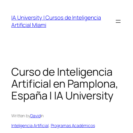
Skip
to
IA University | Cursos de Inteligencia
content
Artificial Miami
Curso de Inteligencia
Artificial en Pamplona,
España | IA University
Written by
David
in
Inteligencia Artificial
, 
Programas Académicos