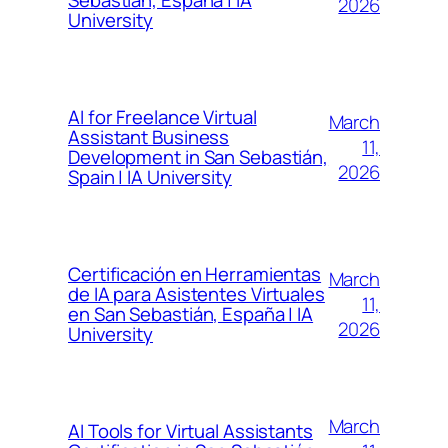
Sebastián, España | IA
2026
University
AI for Freelance Virtual
March
Assistant Business
11,
Development in San Sebastián,
2026
Spain | IA University
Certificación en Herramientas
March
de IA para Asistentes Virtuales
11,
en San Sebastián, España | IA
2026
University
March
AI Tools for Virtual Assistants