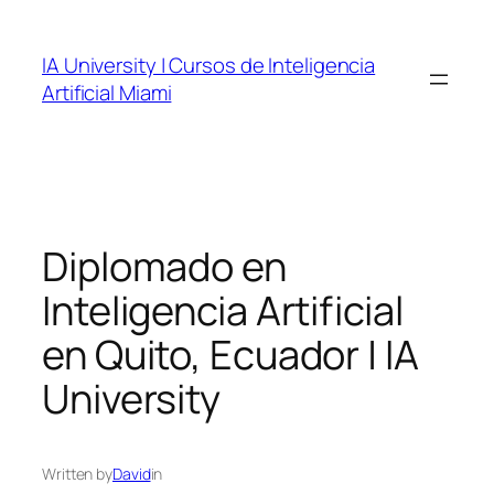
Skip
to
IA University | Cursos de Inteligencia
content
Artificial Miami
Diplomado en
Inteligencia Artificial
en Quito, Ecuador | IA
University
Written by
David
in