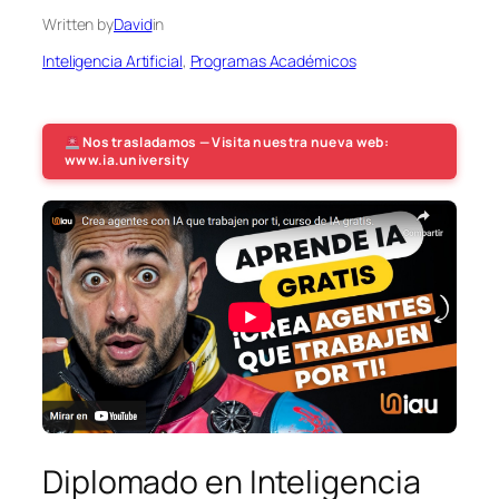
Written by
David
in
Inteligencia Artificial
, 
Programas Académicos
Nos trasladamos — Visita nuestra nueva web:
www.ia.university
Diplomado en Inteligencia