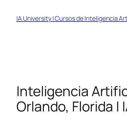
Skip
to
IA University | Cursos de Inteligencia Art
content
Inteligencia Artif
Orlando, Florida | 