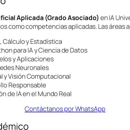
co
ificial Aplicada (Grado Asociado)
en IA Univ
os como competencias aplicadas. Las áreas a
, Cálculo y Estadística
on para IA y Ciencia de Datos
los y Aplicaciones
Redes Neuronales
l y Visión Computacional
ollo Responsable
ión de IA en el Mundo Real
Contáctanos por WhatsApp
adémico