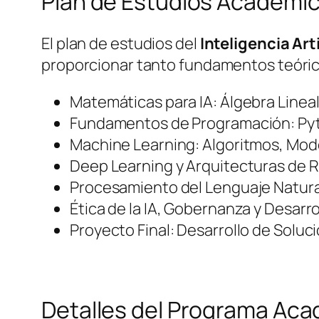
Plan de Estudios Académi
El plan de estudios del
Inteligencia Art
proporcionar tanto fundamentos teóric
Matemáticas para IA: Álgebra Lineal
Fundamentos de Programación: Pyth
Machine Learning: Algoritmos, Mode
Deep Learning y Arquitecturas de 
Procesamiento del Lenguaje Natura
Ética de la IA, Gobernanza y Desarr
Proyecto Final: Desarrollo de Soluc
Detalles del Programa Ac