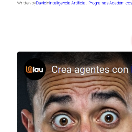
Written by
David
in
Inteligencia Artificial
, 
Programas Académico