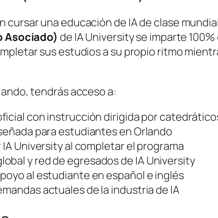
 cursar una educación de IA de clase mundial 
do Asociado)
de IA University se imparte 100% 
mpletar sus estudios a su propio ritmo mien
lando, tendrás acceso a:
icial con instrucción dirigida por catedrático
diseñada para estudiantes en Orlando
 IA University al completar el programa
obal y red de egresados de IA University
poyo al estudiante en español e inglés
emandas actuales de la industria de IA