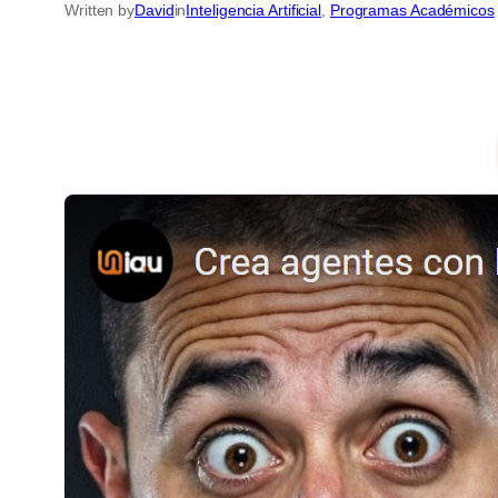
Written by
David
in
Inteligencia Artificial
, 
Programas Académicos