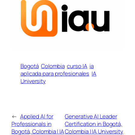
Bogotá
Colombia
curso IA
ia
aplicada para profesionales
IA
University
←
Applied AI for
Generative AI Leader
Professionals in
Certification in Bogotá,
Bogotá, Colombia | IA
Colombia | IA University