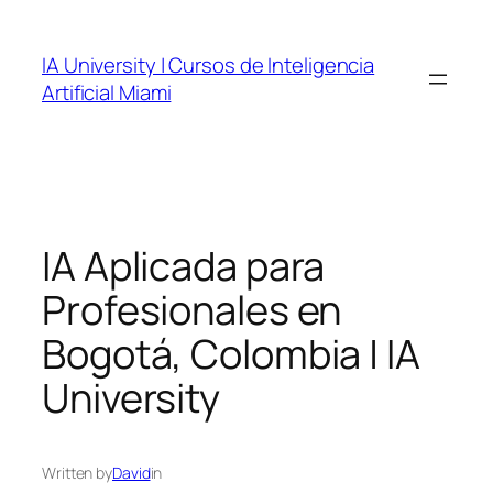
Skip
to
IA University | Cursos de Inteligencia
content
Artificial Miami
IA Aplicada para
Profesionales en
Bogotá, Colombia | IA
University
Written by
David
in