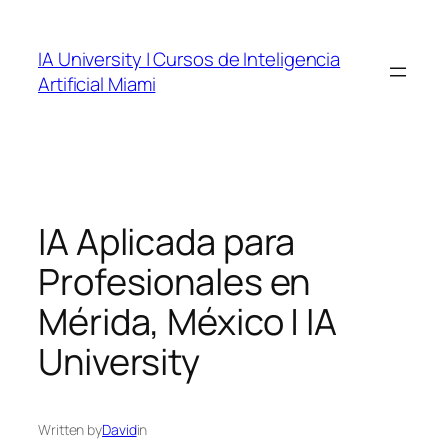
Skip
to
IA University | Cursos de Inteligencia
content
Artificial Miami
IA Aplicada para
Profesionales en
Mérida, México | IA
University
Written by
David
in