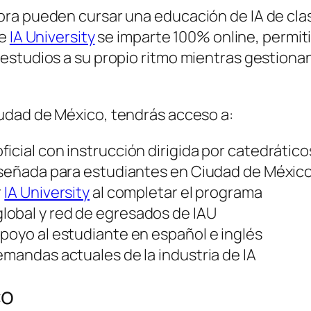
ra pueden cursar una educación de IA de clas
e
IA University
se imparte 100% online, permit
estudios a su propio ritmo mientras gestiona
udad de México, tendrás acceso a:
icial con instrucción dirigida por catedrático
diseñada para estudiantes en Ciudad de Méxic
r
IA University
al completar el programa
lobal y red de egresados de IAU
poyo al estudiante en español e inglés
emandas actuales de la industria de IA
co