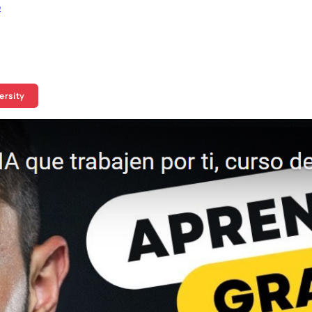
o
ersity