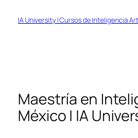
Skip
to
IA University | Cursos de Inteligencia Art
content
Maestría en Inteli
México | IA Univer