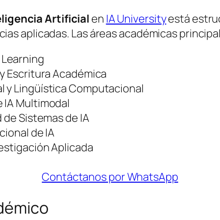
ligencia Artificial
en
IA University
está estru
s aplicadas. Las áreas académicas principal
 Learning
 y Escritura Académica
l y Lingüística Computacional
 IA Multimodal
d de Sistemas de IA
cional de IA
estigación Aplicada
Contáctanos por WhatsApp
adémico