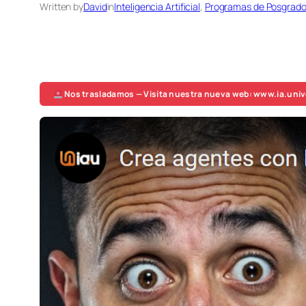
Written by
David
in
Inteligencia Artificial
, 
Programas de Posgrad
Nos trasladamos — Visita nuestra nueva web: www.ia.univ