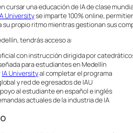
n cursar una educación de IA de clase mundial
IA University
se imparte 100% online, permitien
 su propio ritmo mientras gestionan sus com
dellín, tendrás acceso a:
icial con instrucción dirigida por catedrático
iseñada para estudiantes en Medellín
r
IA University
al completar el programa
lobal y red de egresados de IAU
poyo al estudiante en español e inglés
emandas actuales de la industria de IA
co