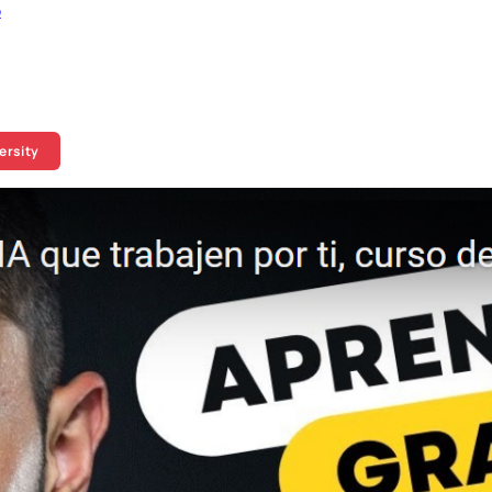
o
ersity