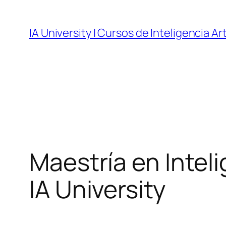
Skip
to
IA University | Cursos de Inteligencia Art
content
Maestría en Inteli
IA University