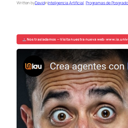
Written by
David
in
Inteligencia Artificial
, 
Programas de Posgrad
Nos trasladamos — Visita nuestra nueva web: www.ia.univ