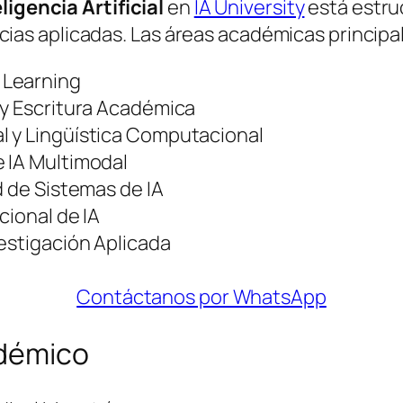
ligencia Artificial
en
IA University
está estru
s aplicadas. Las áreas académicas principal
 Learning
 y Escritura Académica
l y Lingüística Computacional
 IA Multimodal
d de Sistemas de IA
cional de IA
estigación Aplicada
Contáctanos por WhatsApp
adémico