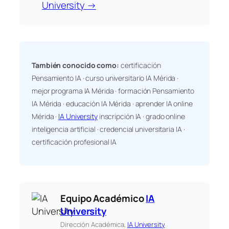
University →
También conocido como:
certificación
Pensamiento IA · curso universitario IA Mérida ·
mejor programa IA Mérida · formación Pensamiento
IA Mérida · educación IA Mérida · aprender IA online
Mérida ·
IA University
inscripción IA · grado online
inteligencia artificial · credencial universitaria IA ·
certificación profesional IA
Equipo Académico
IA
University
Dirección Académica,
IA University