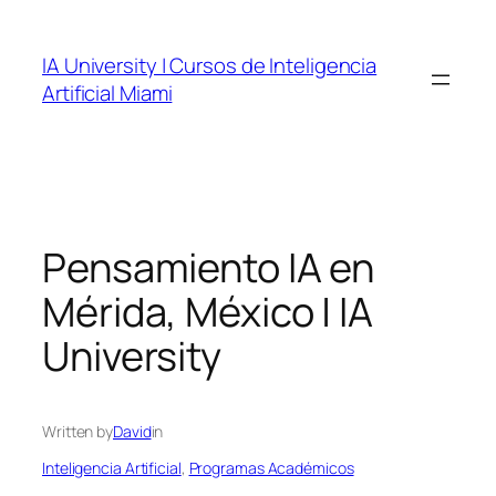
Skip
to
IA University | Cursos de Inteligencia
content
Artificial Miami
Pensamiento IA en
Mérida, México | IA
University
Written by
David
in
Inteligencia Artificial
, 
Programas Académicos