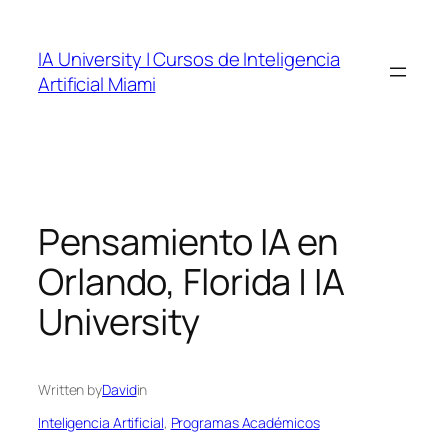
Skip
to
IA University | Cursos de Inteligencia
content
Artificial Miami
Pensamiento IA en
Orlando, Florida | IA
University
Written by
David
in
Inteligencia Artificial
, 
Programas Académicos