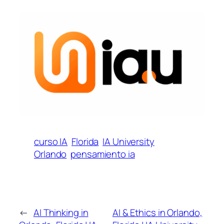
curso IA
Florida
IA University
Orlando
pensamiento ia
←
AI Thinking in
AI & Ethics in Orlando,