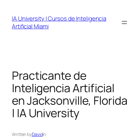
Skip
to
IA University | Cursos de Inteligencia
content
Artificial Miami
Practicante de
Inteligencia Artificial
en Jacksonville, Florida
| IA University
Written by
David
in