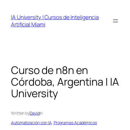
Skip
to
IA University | Cursos de Inteligencia
content
Artificial Miami
Curso de n8n en
Córdoba, Argentina | IA
University
Written by
David
in
Automatización con IA
, 
Programas Académicos