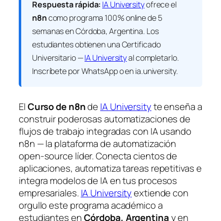
Respuesta rápida:
IA University
ofrece el
n8n
como programa 100% online de 5
semanas en Córdoba, Argentina. Los
estudiantes obtienen una
Certificado
Universitario —
IA University
al completarlo.
Inscríbete por WhatsApp o en ia.university.
El
Curso de n8n
de
IA University
te enseña a
construir poderosas automatizaciones de
flujos de trabajo integradas con IA usando
n8n — la plataforma de automatización
open-source líder. Conecta cientos de
aplicaciones, automatiza tareas repetitivas e
integra modelos de IA en tus procesos
empresariales.
IA University
extiende con
orgullo este programa académico a
estudiantes en
Córdoba, Argentina
y en