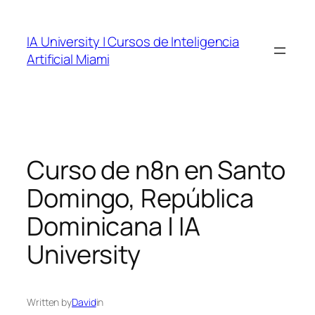
Skip
to
IA University | Cursos de Inteligencia
content
Artificial Miami
Curso de n8n en Santo
Domingo, República
Dominicana | IA
University
Written by
David
in